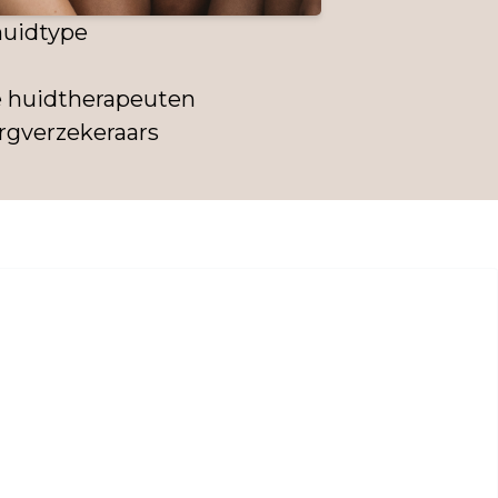
huidtype
e huidtherapeuten
orgverzekeraars