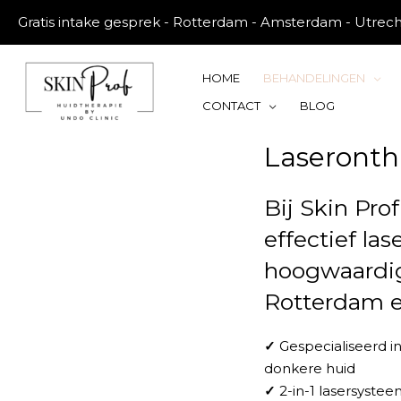
Gratis intake gesprek - Rotterdam - Amsterdam - Utrec
HOME
BEHANDELINGEN
CONTACT
BLOG
Laseronth
Bij Skin Prof
effectief la
hoogwaardig
Rotterdam 
✓
Gespecialiseerd in
donkere huid
✓
2-in-1 lasersystee