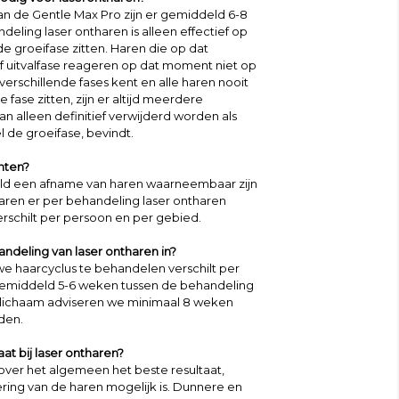
van de Gentle Max Pro zijn er gemiddeld 6-8
eling laser ontharen is alleen effectief op
e groeifase zitten. Haren die op dat
f uitvalfase reageren op dat moment niet op
verschillende fases kent en alle haren nooit
fase zitten, zijn er altijd meerdere
n alleen definitief verwijderd worden als
 de groeifase, bevindt.
hten?
eld een afname van haren waarneembaar zijn
aren er per behandeling laser ontharen
 verschilt per persoon en per gebied.
andeling van laser ontharen in?
we haarcyclus te behandelen verschilt per
 gemiddeld 5-6 weken tussen de behandeling
t lichaam adviseren we minimaal 8 weken
den.
at bij laser ontharen?
ver het algemeen het beste resultaat,
ing van de haren mogelijk is. Dunnere en