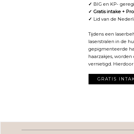
✓
BIG en KP- gereg
✓
Gratis intake + Pr
✓
Lid van de Nederl
Tijdens een laserb
laserstralen in de 
gepigmenteerde haa
haarzakjes, worden 
vernietigd. Hierdoo
GRATIS INT