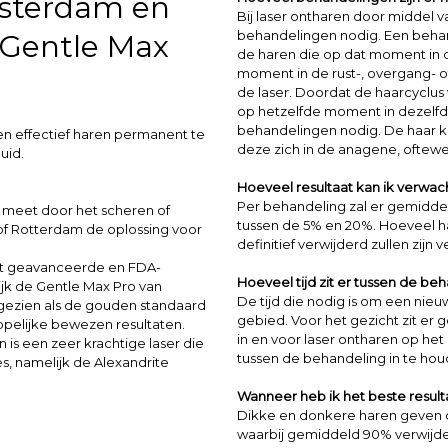
sterdam en
Bij laser ontharen door middel 
behandelingen nodig. Een behand
Gentle Max
de haren die op dat moment in d
moment in de rust-, overgang- o
de laser. Doordat de haarcyclus 
op hetzelfde moment in dezelfde 
behandelingen nodig. De haar ka
 en effectief haren permanent te
deze zich in de anagene, oftewel
uid.
Hoeveel resultaat kan ik verwac
Per behandeling zal er gemidd
n meet door het scheren of
tussen de 5% en 20%. Hoeveel h
of Rotterdam de oplossing voor
definitief verwijderd zullen zijn
st geavanceerde en FDA-
Hoeveel tijd zit er tussen de beh
jk de Gentle Max Pro van
De tijd die nodig is om een nieu
gezien als de gouden standaard
gebied. Voor het gezicht zit er
ppelijke bewezen resultaten.
in en voor laser ontharen op he
is een zeer krachtige laser die
tussen de behandeling in te hou
s, namelijk de Alexandrite
Wanneer heb ik het beste resulta
Dikke en donkere haren geven o
waarbij gemiddeld 90% verwijder