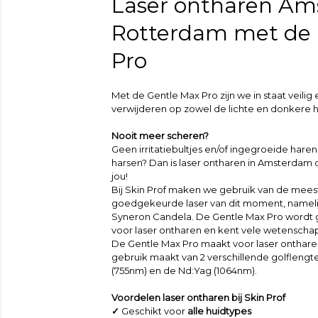
Laser ontharen Am
Rotterdam met de 
Pro
Met de Gentle Max Pro zijn we in staat veilig
verwijderen op zowel de lichte en donkere h
Nooit meer scheren?
Geen irritatiebultjes en/of ingegroeide hare
harsen? Dan is laser ontharen in Amsterdam 
jou!
Bij Skin Prof maken we gebruik van de mee
goedgekeurde laser van dit moment, nameli
Syneron Candela. De Gentle Max Pro wordt 
voor laser ontharen en kent vele wetenscha
De Gentle Max Pro maakt voor laser ontharen 
gebruik maakt van 2 verschillende golflengte
(755nm) en de Nd:Yag (1064nm).
Voordelen laser ontharen bij Skin Prof
✓
Geschikt voor
alle huidtypes