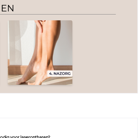
GEN
odig voor laserontharen?