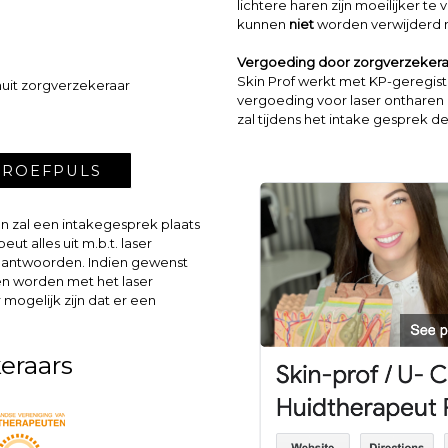
lichtere haren zijn moeilijker te
kunnen
niet
worden verwijderd me
Vergoeding door zorgverzekera
Skin Prof werkt met KP-geregis
uit zorgverzekeraar
vergoeding voor laser ontharen i
zal tijdens het intake gesprek 
PROEFPULS
en zal een intakegesprek plaats
ut alles uit m.b.t. laser
beantwoorden. Indien gewenst
en worden met het laser
 mogelijk zijn dat er een
eraars