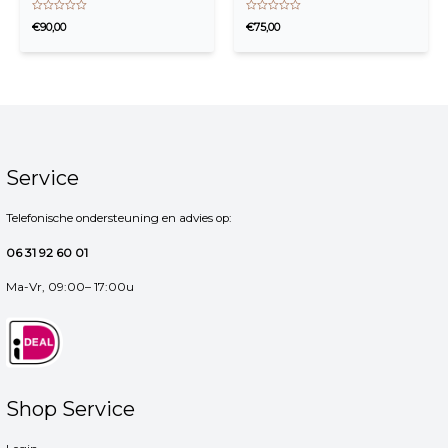
Waardering
Waardering
€
90,00
€
75,00
0
0
uit
uit
5
5
Service
Telefonische ondersteuning en advies op:
06 31 92 60 01
Ma-Vr, 09:00– 17:00u
Shop Service