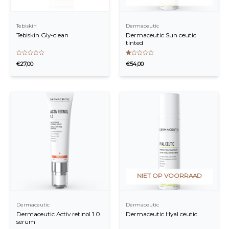
Tebiskin
Dermaceutic
Tebiskin Gly-clean
Dermaceutic Sun ceutic
tinted
Waardering
Waardering
€
27,00
€
54,00
0
1.00
uit
uit
5
5
NIET OP VOORRAAD
Dermaceutic
Dermaceutic
Dermaceutic Activ retinol 1.0
Dermaceutic Hyal ceutic
serum