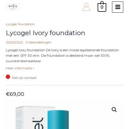
0
Main
Men
Lycogel Foundation
Lycogel Ivory foundation
0
beoordelingen
Waardering
Lycogel Ivory foundation De Ivory is een mooie egaliserende foundation
0
uit
met een SPF 30 erin. De Foundation is dekkend maar wel 100%
5
zuurstof doorlaatbaar.
Meer informatie »
Niet op voorraad
€
69,00