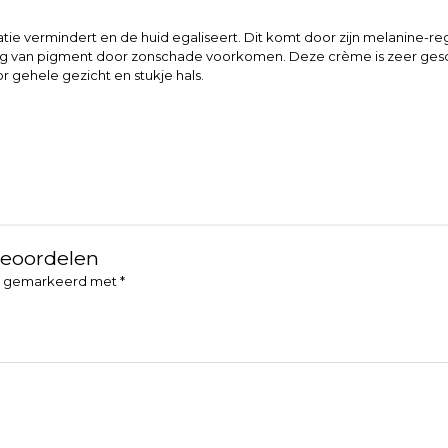
atie vermindert en de huid egaliseert. Dit komt door zijn melanin
ng van pigment door zonschade voorkomen. Deze crème is zeer gesch
 gehele gezicht en stukje hals.
beoordelen
jn gemarkeerd met
*