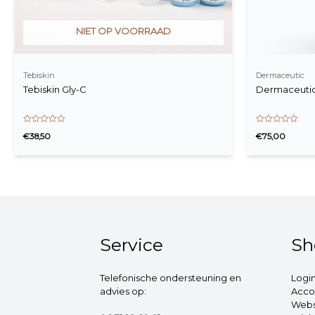
NIET OP VOORRAAD
Tebiskin
Dermaceutic
Tebiskin Gly-C
Dermaceutic
Waardering
Waardering
€
38,50
€
75,00
0
0
uit
uit
5
5
Service
Sh
Telefonische ondersteuning en
Logi
advies op:
Acco
Web