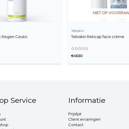
NIET OP VOORRA
Tebiskin
 Regen Ceutic
Tebiskin Reticap face crème
Waardering
€
45,50
0
uit
5
op Service
Informatie
n
Prijslijst
unt
Cliënt ervaringen
shop
Contact