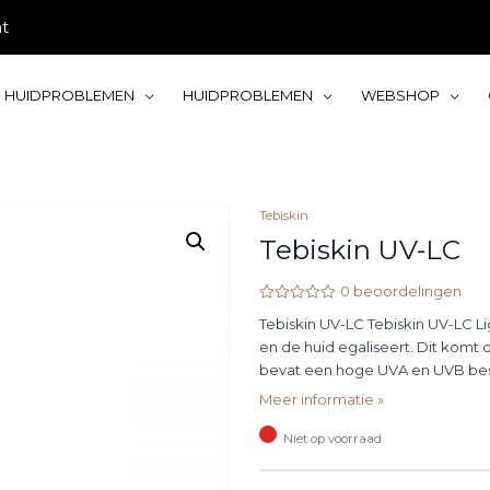
ht
HUIDPROBLEMEN
HUIDPROBLEMEN
WEBSHOP
Tebiskin
Tebiskin UV-LC
0
beoordelingen
Waardering
Tebiskin UV-LC Tebiskin UV-LC 
0
uit
en de huid egaliseert. Dit kom
5
bevat een hoge UVA en UVB bes
Meer informatie »
Niet op voorraad