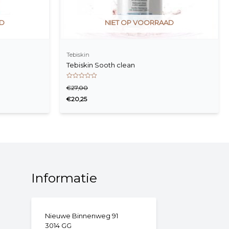
AD
NIET OP VOORRAAD
Tebiskin
Tebiskin Sooth clean
Waardering
€
27,00
0
uit
€
20,25
5
Informatie
Nieuwe Binnenweg 91
3014 GG