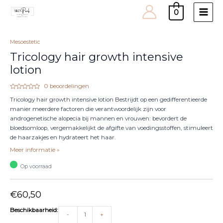
0
Main
Men
Mesoestetic
Tricology hair growth intensive
lotion
0
beoordelingen
Waardering
Tricology hair growth intensive lotion Bestrijdt op een gedifferentieerde
0
uit
manier meerdere factoren die verantwoordelijk zijn voor
5
androgenetische alopecia bij mannen en vrouwen: bevordert de
bloedsomloop, vergemakkelijkt de afgifte van voedingsstoffen, stimuleert
de haarzakjes en hydrateert het haar.
Meer informatie »
Op voorraad
€
60,50
Minus
Tricology
Plus
Beschikbaarheid:
-
+
Quantity
hair
Quantity