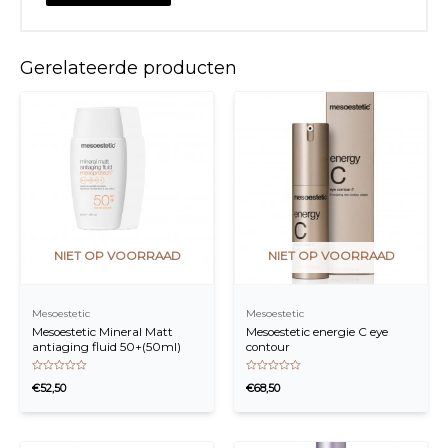
Gerelateerde producten
NIET OP VOORRAAD
NIET OP VOORRAAD
Mesoestetic
Mesoestetic
Mesoestetic Mineral Matt
Mesoestetic energie C eye
antiaging fluid 50+(50ml)
contour
Waardering
Waardering
€
52,50
€
68,50
0
0
uit
uit
5
5