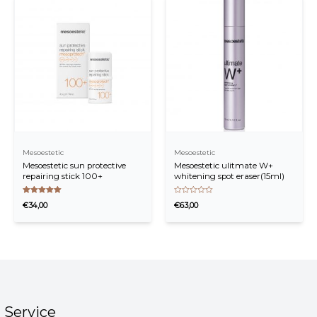
Mesoestetic
Mesoestetic
Mesoestetic sun protective
Mesoestetic ulitmate W+
repairing stick 100+
whitening spot eraser(15ml)
Waardering
Waardering
€
34,00
€
63,00
5.00
0
uit 5
uit
5
Service