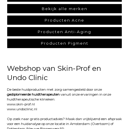
Bekijk alle merken
Producten Acne
Producten Anti-Aging
Producten Pigment
Webshop van Skin-Prof en
Undo Clinic
De beste huidproducten met zorg samengesteld door onze
gediplomeerde huidtherapeuten
vanuit onze ervaringen in onze
huidtherapeutische klinieken:
www.skin-prof.nl
www.undoclinic.nl
Op zoek naar gratis productadvies? Maak dan vrijblijvend een afspraak
voor een huidanalyse op onze locatie in Amsterdam (Overtoom) of
Rotterdam (Nieuwe Binnenweg 91)