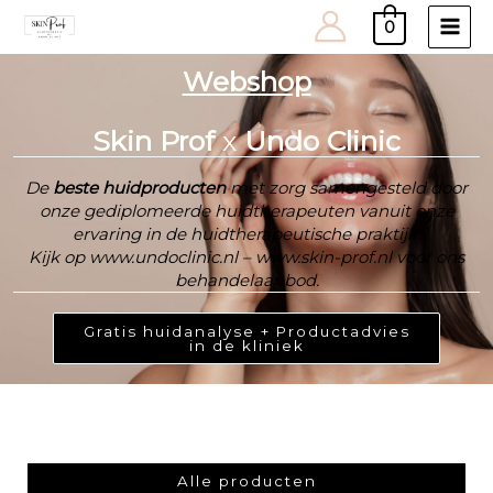
0
Main
Men
Webshop
Skin Prof
x
Undo Clinic
De
beste huidproducten
met zorg samengesteld door
onze gediplomeerde huidtherapeuten vanuit onze
ervaring in de huidtherapeutische praktijk.
Kijk op www.undoclinic.nl – www.skin-prof.nl voor ons
behandelaanbod.
Gratis huidanalyse + Productadvies
in de kliniek
Alle producten