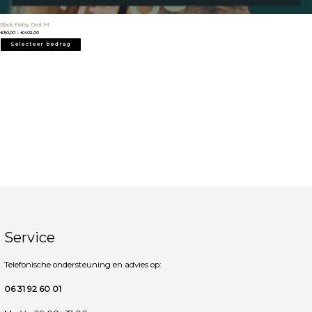
Black Friday Deal 3+1
€
50,00
–
€
402,00
Selecteer bedrag
Service
Telefonische ondersteuning en advies op:
06 31 92 60 01