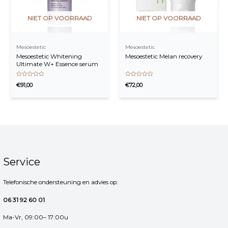
NIET OP VOORRAAD
NIET OP VOORRAAD
Mesoestetic
Mesoestetic
Mesoestetic Whitening
Mesoestetic Melan recovery
Ultimate W+ Essence serum
Waardering
Waardering
€
91,00
€
72,00
0
0
uit
uit
5
5
Service
Telefonische ondersteuning en advies op:
06 31 92 60 01
Ma-Vr, 09:00– 17:00u