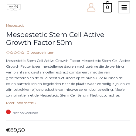
0
Main
Men
Mesoestetic
Mesoestetic Stem Cell Active
Growth Factor 50m
0
beoordelingen
Waardering
Mesoestetic Stem Cell Active Growth Factor Mesoestetic Stem Cell Active
0
uit
Growth Factor is een herstellende dag en nachtcrème die de werking
5
van plantaardige stamcellen extract combineert met die van
groeifactoren en de huid herstructureert op celniveau. Ze kunnen de
cellen aantrekken en begeleiden naar de plaats waar ze nodig zijn, en ze
zijn betrokken bij de productie van nieuwe cellen door celdeling. Mooie
combinatie met de Mesoestetic Stem Cell Serum Restructuractive.
Meer informatie »
Niet op voorraad
€
89,50