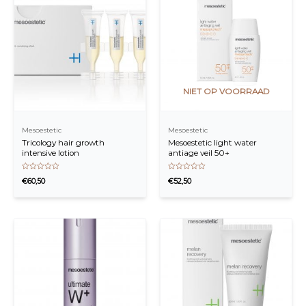
NIET OP VOORRAAD
Mesoestetic
Mesoestetic
Tricology hair growth
Mesoestetic light water
intensive lotion
antiage veil 50+
Waardering
Waardering
€
60,50
€
52,50
0
0
uit
uit
5
5