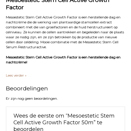
Factor
Mesoestetic Stem Cell Active Growth Factor is een herstellende dag en
nachtcrème die de werking van plantaardige stamcellen extract
combineert met die van groeifactoren en de huid herstructureert op
celniveau. Ze kunnen de cellen aantrekken en begeleiden naar de plaats
waar ze nodig zijn, en ze zijn betrokken bij de productie van nieuwe
cellen door celdeling. Mooie combinatie met de Mesoestetic Stem Cell
Serum Restructuractive.
Mesoestetic Stem Cell Active Growth Factor is een herstellende dag en
nachtcrème!
Het gebruik van Mesoestetic Stem Cell Active Growth Factor:
Lees verder »
Reinig de huid met een cleanser van Mesoestetic.
Beoordelingen
Mooie combinatie met de Stem Cell Serum Restructuractive.
Breng hierover de Mesoestetic Stem Cell Active Growth Factor
creme aan.
Er zijn nog geen beoordelingen.
Het voordeel van Mesoestetic Stem Cell Active Growth Factor:
Wees de eerste om “Mesoestetic Stem
stimuleert de huidcellen
Cell Active Growth Factor 50m” te
dag en nachtcrème in 1 product
beschermt de huidcellen
beoordelen